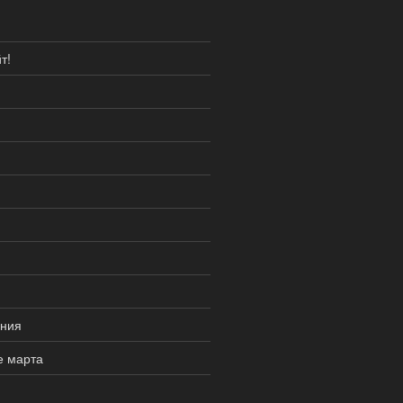
т!
ания
е марта