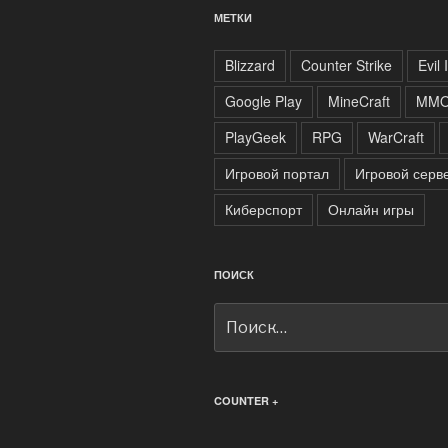
МЕТКИ
Blizzard
Counter Strike
Evil 
Google Play
MineCraft
MM
PlayGeek
RPG
WarCraft
Игровой портал
Игровой серв
Киберспорт
Онлайн игры
ПОИСК
Искать:
COUNTER +