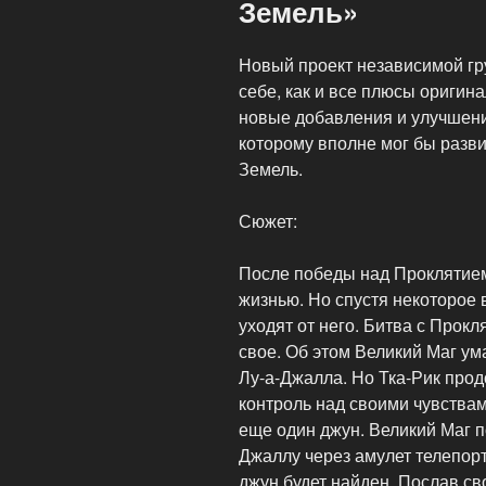
Земель»
Новый проект независимой гру
себе, как и все плюсы оригин
новые добавления и улучшени
которому вполне мог бы разв
Земель.
Сюжет:
После победы над Проклятием
жизнью. Но спустя некоторое 
уходят от него. Битва с Прокл
свое. Об этом Великий Маг ум
Лу-а-Джалла. Но Тка-Рик прод
контроль над своими чувства
еще один джун. Великий Маг по
Джаллу через амулет телепорт
джун будет найден. Послав св