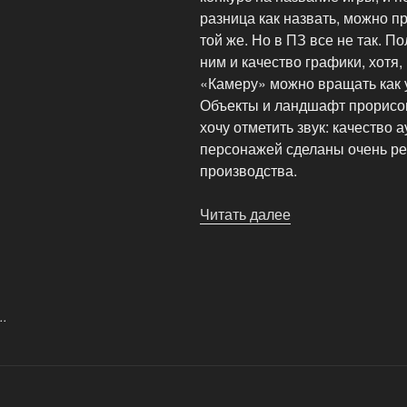
разница как назвать, можно пр
той же. Но в ПЗ все не так. П
ним и качество графики, хотя,
«Камеру» можно вращать как у
Объекты и ландшафт прорисо
хочу отметить звук: качество
персонажей сделаны очень реа
производства.
Читать далее
«Проклятые
Земли,
или
Аллоды
3»
..