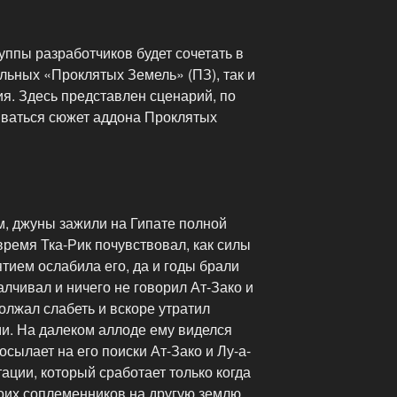
ппы разработчиков будет сочетать в
альных «Проклятых Земель» (ПЗ), так и
я. Здесь представлен сценарий, по
иваться сюжет аддона Проклятых
, джуны зажили на Гипате полной
время Тка-Рик почувствовал, как силы
ятием ослабила его, да и годы брали
алчивал и ничего не говорил Ат-Зако и
олжал слабеть и вскоре утратил
ми. На далеком аллоде ему виделся
сылает на его поиски Ат-Зако и Лу-а-
ации, который сработает только когда
оих соплеменников на другую землю,