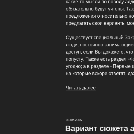
какие-то мысли по поводу адд
обязательно будут учтены. Та
предложения относительно нов
предлагать свои варианты мо
Существует специальный Закр
люди, постоянно занимающиес
доступ, если Вы докажете, чт
попусту. Также есть раздел «
угодно; а в разделе «Первые
на которые вскоре ответят, да
Читать далее
«Продолжение
Evil
Islands»
ОПУБЛИКОВАНО
06.02.2005
Вариант сюжета 