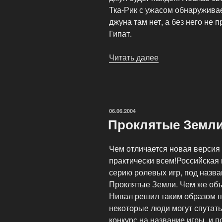
Тка-Рик с ужасом обнаруживает
джуна там нет, а без него не 
Гипат.
Читать далее
«Вариант
сюжета
аддона
«Проклятых
Земель»»
ОПУБЛИКОВАНО
06.06.2004
Проклятые Земли
Чем отличается новая версия
практически всем!Российская к
серию ролевых игр, под назва
Проклятые Земли. Чем же объ
Нивал решил таким образом п
некоторые люди могут спутат
конкурс на название игры, и п