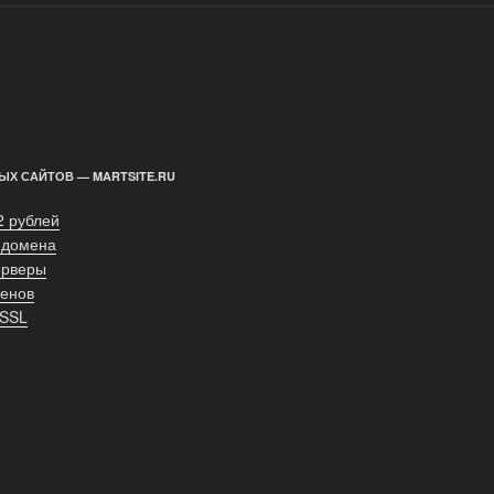
ЫХ САЙТОВ — MARTSITE.RU
2 рублей
 домена
ерверы
енов
 SSL