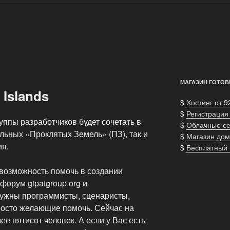
МАГАЗИН ГОТОВ
 Islands
$
Хостинг от 9
$
Регистрация
ппы разработчиков будет сочетать в
$
Облачные с
альных «Проклятых Земель» (ПЗ), так и
$
Магазин дом
ия.
$
Бесплатный
и возможность помочь в создании
форум gipatgroup.org и
нужны программисты, сценаристы,
просто желающие помочь. Сейчас на
е пятисот человек. А если у Вас есть