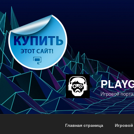
Перейти
к
содержимому
PLAY
Игровой порта
Главная страница
Игровой