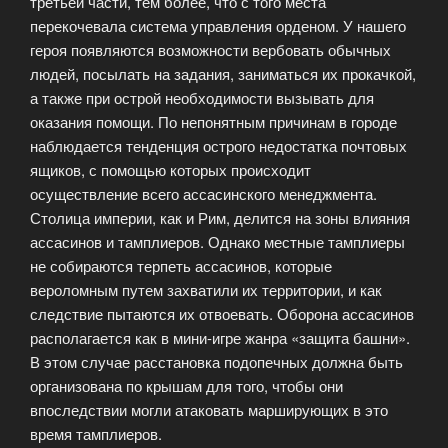
третьей части, тем более, что с того места
перекочевала система управления орденом. У нашего
героя появляются возможности вербовать обычных
людей, посылать на задания, заниматься их прокачкой,
а также при острой необходимости вызывать для
оказания помощи. По непонятным причинам в городе
наблюдается тенденция острого недостатка почтовых
ящиков, с помощью которых происходит
осуществление всего ассасинского менеджмента.
Столица империи, как и Рим, делится на зоны влияния
ассасинов и тамплиеров. Однако местные тамплиеры
не собираются терпеть ассасинов, которые
вероломным путем захватили их территории, и как
следствие пытаются их отвоевать. Оборона ассасинов
располагается как в мини-игре жанра «защита башни».
В этом случае расстановка подопечных должна быть
организована по крышам для того, чтобы они
впоследствии могли атаковать марширующих в это
время тамплиеров.