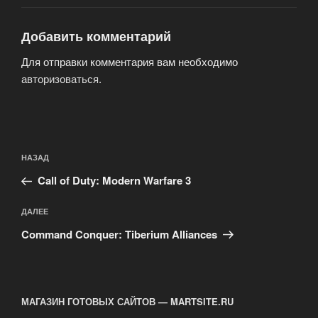
Добавить комментарий
Для отправки комментария вам необходимо
авторизоваться
.
Навигация
Предыдущая
НАЗАД
по
запись:
записям
Call of Duty: Modern Warfare 3
Следующая
ДАЛЕЕ
запись
Command Conquer: Tiberium Alliances
МАГАЗИН ГОТОВЫХ САЙТОВ — MARTSITE.RU