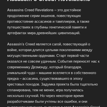
Assassins Creed Revelations – это достойное
продолжение серии экшенов, повествующих
противостояние ассасинов и тамплиеров, а также
путешествиях в глубины генетической памяти и
артефактах мира древнейших цивилизаций.
Assassin’s Creed является сагой, повествующей о
войне, которая длится целыми поколениями между
могущественными орденами. Старт первой части
оказался не совсем удачным. События переносят нас к
современнику Дезмонду, который благодаря,
уникальной чудо – машине вселяется в собственного
предка – ассасина, существовавшего в эпоху
крестовых походов. Задумка проекта была тщательно
спланирована, тем не менее, игра получилась
несколько скучной. Но через некоторое время
разработчиками были учтены все ошибки, и они
выравнили ситуацию, выпустив в свет Assassin’s Creed